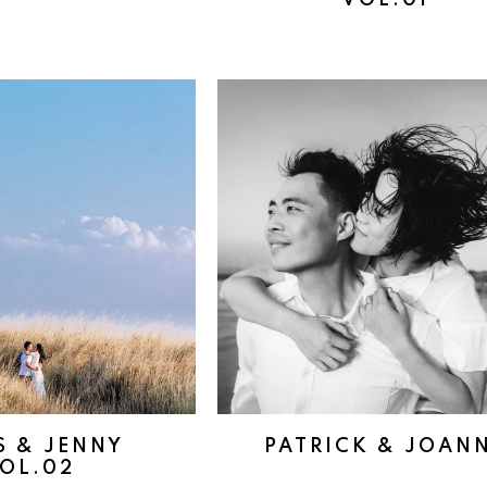
VOL.01
S & JENNY
PATRICK & JOAN
OL.02