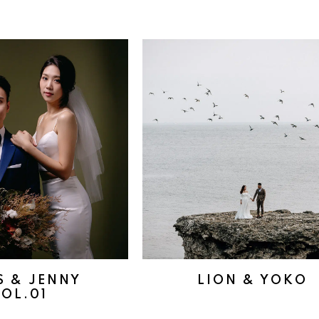
S & JENNY
LION & YOKO
OL.01